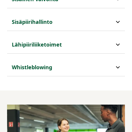
Sisäpiirihallinto
Lähipiiriliiketoimet
Whistleblowing