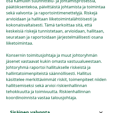
osa Kamuxin suunnittelu- ja johtamisprosessia,
päätöksentekoa, päivittäistä johtamista ja toimintaa
sekä valvonta- ja raportointimenettelyjä. Riskejä
arvioidaan ja hallitaan liiketoimintalähtöisesti ja
kokonaisvaltaisesti. Tämä tarkoittaa sitä, että
keskeisiä riskejä tunnistetaan, arvioidaan, hallitaan,
seurataan ja raportoidaan järjestelmällisesti osana
liiketoimintaa.
Konsernin toimitusjohtaja ja muut johtoryhmän
jäsenet vastaavat kukin omasta vastuualueestaan.
Johtoryhmä raportoi hallitukselle riskeistä ja
hallintatoimenpiteistä säännöllisesti. Hallitus
käsittelee merkittävimmät riskit, toimenpiteet niiden
hallitsemiseksi sekä arvioi riskienhallinnan
tehokkuutta ja toimivuutta. Riskienhallinnan
koordinoinnista vastaa talousjohtaja.
Sisäinen valvonta