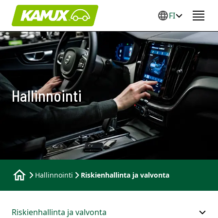
FI
Hallinnointi
Hallinnointi
Riskienhallinta ja valvonta
Riskienhallinta ja valvonta