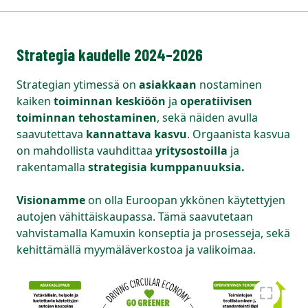
Strategia kaudelle 2024–2026
Strategian ytimessä on
asiakkaan
nostaminen
kaiken
toiminnan keskiöön
ja
operatiivisen
toiminnan tehostaminen
, sekä näiden avulla
saavutettava
kannattava kasvu
. Orgaanista kasvua
on mahdollista vauhdittaa
yritysostoilla
ja
rakentamalla
strategisia kumppanuuksia.
Visionamme
on olla Euroopan ykkönen käytettyjen
autojen vähittäiskaupassa. Tämä saavutetaan
vahvistamalla Kamuxin konseptia ja prosesseja, sekä
kehittämällä myymäläverkostoa ja valikoimaa.