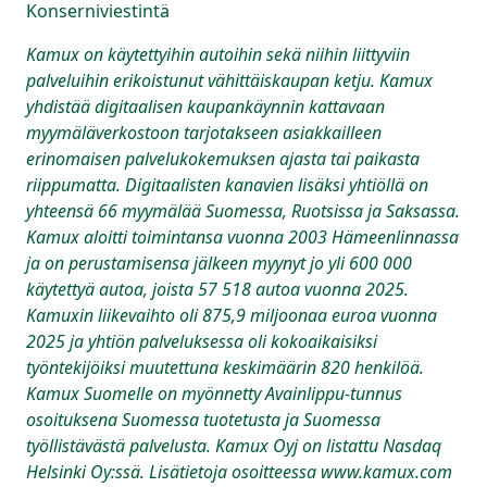
Konserniviestintä
Kamux on käytettyihin autoihin sekä niihin liittyviin
palveluihin erikoistunut vähittäiskaupan ketju. Kamux
yhdistää digitaalisen kaupankäynnin kattavaan
myymäläverkostoon tarjotakseen asiakkailleen
erinomaisen palvelukokemuksen ajasta tai paikasta
riippumatta. Digitaalisten kanavien lisäksi yhtiöllä on
yhteensä 66 myymälää Suomessa, Ruotsissa ja Saksassa.
Kamux aloitti toimintansa vuonna 2003 Hämeenlinnassa
ja on perustamisensa jälkeen myynyt jo yli 600 000
käytettyä autoa, joista 57 518 autoa vuonna 2025.
Kamuxin liikevaihto oli 875,9 miljoonaa euroa vuonna
2025 ja yhtiön palveluksessa oli kokoaikaisiksi
työntekijöiksi muutettuna keskimäärin 820 henkilöä.
Kamux Suomelle on myönnetty Avainlippu-tunnus
osoituksena Suomessa tuotetusta ja Suomessa
työllistävästä palvelusta. Kamux Oyj on listattu Nasdaq
Helsinki Oy:ssä. Lisätietoja osoitteessa www.kamux.com